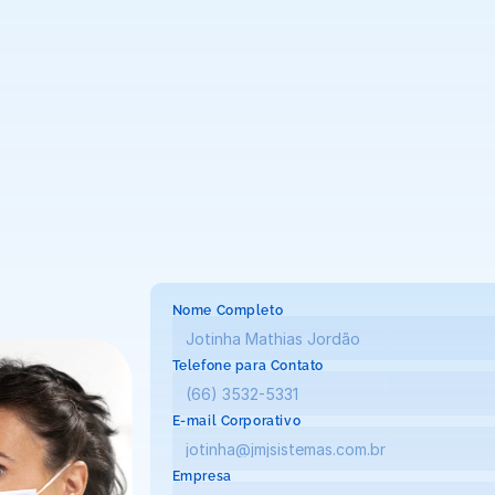
Entraremos em contato o mais breve possível!
TRANSFORME 
SUA JORNADA!
Nome Completo
Telefone para Contato
E-mail Corporativo
Empresa