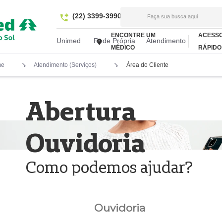
(22) 3399-3990
SAC
0800 970 9039
Faça sua busca aqui
ENCONTRE UM 
ACESSO
Unimed
Rede Própria
Atendimento (Serviços)
MÉDICO
RÁPIDO
me
Atendimento (Serviços)
Área do Cliente
Abertura
Ouvidoria
Como podemos ajudar?