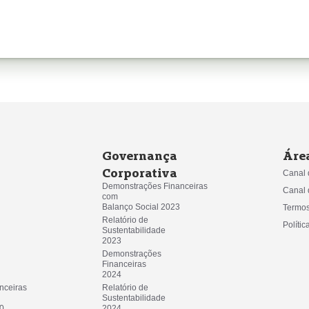
Governança
Áre
Corporativa
Canal 
Demonstrações Financeiras 
Canal 
com
Balanço Social 2023
Termos
Relatório de 
Políti
Sustentabilidade
2023
Demonstrações 
Financeiras
2024
ceiras 
Relatório de 
Sustentabilidade
20
2024