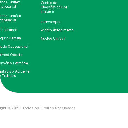
anos Uniflex
Centro de
presarial
Diagnóstico Por
Imagem
anos Unifácil
presarial
Endoscopia
OS Unimed
Pronto Atendimento
guro Família
Núcleo Unifácil
aúde Ocupacional
nimed Odonto
onvênio Farmácia
estão do Acidente
e Trabalho
ight © 2026. Todos os Direitos Reservados