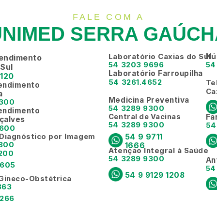
FALE COM A
UNIMED SERRA GAÚCH
Laboratório Caxias do Sul
Nú
endimento 
54 3203 9696
54
 Sul
Laboratório Farroupilha
6120
54 3261.4652
Te
endimento
Ca
a
Medicina Preventiva
7300
54 3289 9300
endimento
Central de Vacinas
Fa
çalves
54 3289 9300
54
6600
 Diagnóstico por Imagem
54 9 9711 
9300
1666
Atenção Integral à Saúde
200
54 3289 9300
An
605 
54
54 9 9129 1208
 Gineco-Obstétrica
363
266 