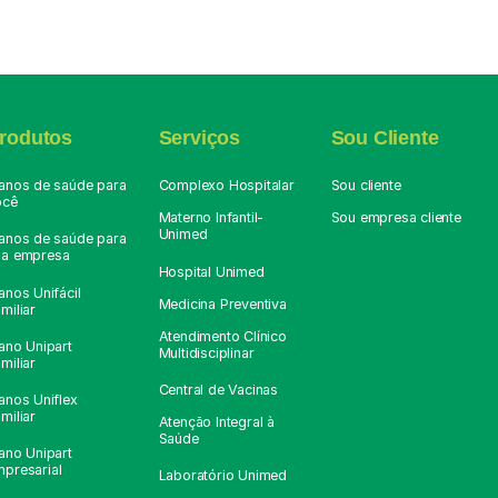
rodutos
Serviços
Sou Cliente
lanos de saúde para
Complexo Hospitalar
Sou cliente
ocê
Materno Infantil-
Sou empresa cliente
Unimed
lanos de saúde para
ua empresa
Hospital Unimed
anos Unifácil
Medicina Preventiva
miliar
Atendimento Clínico
ano Unipart
Multidisciplinar
miliar
Central de Vacinas
anos Uniflex
miliar
Atenção Integral à
Saúde
ano Unipart
presarial
Laboratório Unimed