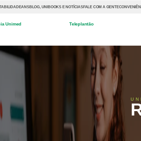
TABILIDADE
ANS
BLOG, UNIBOOKS E NOTÍCIAS
FALE COM A GENTE
CONVENIÊN
ia Unimed
Teleplantão
UN
R