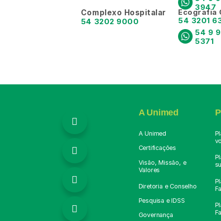
3947
Ecografia
Complexo Hospitalar
54 3201 6
54 3202 9000
54 9 9
5371
A Unimed
P

A Unimed
P
v
Certificações

P
Visão, Missão, e
s
Valores

Pl
Diretoria e Conselho
Fa
Pesquisa e IDSS
Pl

Fa
Governança