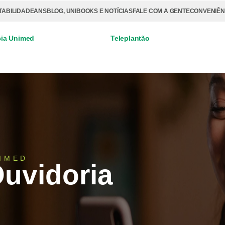
TABILIDADE
ANS
BLOG, UNIBOOKS E NOTÍCIAS
FALE COM A GENTE
CONVENIÊN
ia Unimed
Teleplantão
IMED
uvidoria