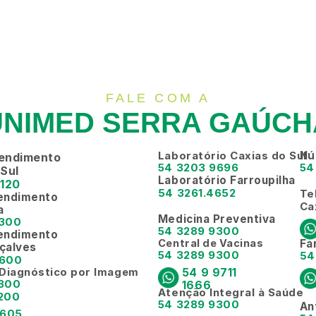
FALE COM A
UNIMED SERRA GAÚCH
Laboratório Caxias do Sul
Nú
endimento 
54 3203 9696
54
 Sul
Laboratório Farroupilha
6120
54 3261.4652
Te
endimento
Ca
a
Medicina Preventiva
7300
54 3289 9300
endimento
Central de Vacinas
Fa
çalves
54 3289 9300
54
6600
 Diagnóstico por Imagem
54 9 9711 
9300
1666
Atenção Integral à Saúde
200
54 3289 9300
An
605 