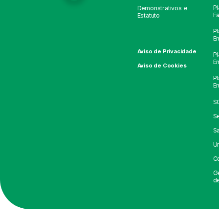
Pl
Demonstrativos e
Fa
Estatuto
Pl
Em
Aviso de Privacidade
Pl
Em
Aviso de Cookies
Pl
Em
S
Se
S
U
C
G
d