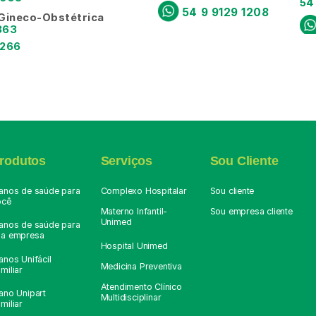
54
54 9 9129 1208
 Gineco-Obstétrica
363
266 
rodutos
Serviços
Sou Cliente
lanos de saúde para
Complexo Hospitalar
Sou cliente
ocê
Materno Infantil-
Sou empresa cliente
Unimed
lanos de saúde para
ua empresa
Hospital Unimed
anos Unifácil
Medicina Preventiva
miliar
Atendimento Clínico
ano Unipart
Multidisciplinar
miliar