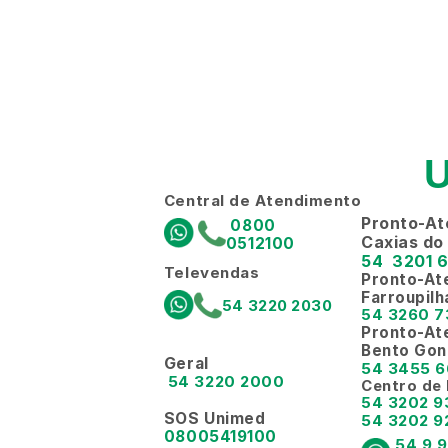
Central de Atendimento
Pronto-At
 0800 
Caxias do
0512100
54  3201 
Televendas
Pronto-At
Farroupilh
54 3220 2030
54 3260 
Pronto-At
Bento Gon
Geral
54 3455 
54 3220 2000
Centro de
54 3202 
SOS Unimed
54 3202 9
08005419100
54 9 9