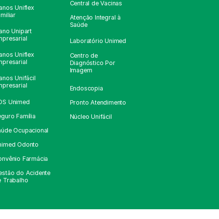
Central de Vacinas
anos Uniflex
miliar
Atenção Integral à
Saúde
ano Unipart
presarial
Laboratório Unimed
anos Uniflex
Centro de
presarial
Diagnóstico Por
Imagem
anos Unifácil
presarial
Endoscopia
OS Unimed
Pronto Atendimento
guro Família
Núcleo Unifácil
aúde Ocupacional
nimed Odonto
onvênio Farmácia
estão do Acidente
e Trabalho