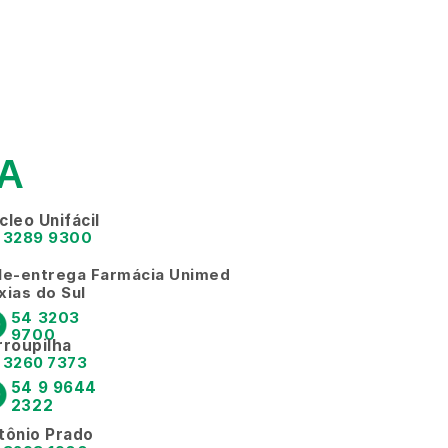
A
cleo Unifácil
 3289 9300
le-entrega Farmácia Unimed
xias do Sul
54 3203 
9700
rroupilha
 3260 7373
54 9 9644 
2322
tônio Prado