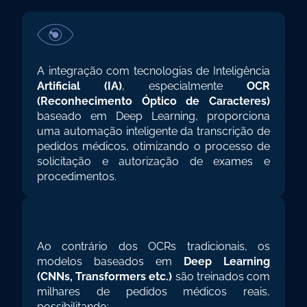
SÃO GERAL
A integração com tecnologias de Inteligência 
Artificial (IA)
, especialmente 
OCR 
(Reconhecimento Óptico de Caracteres)
baseado em Deep Learning, proporciona 
uma automação inteligente da transcrição de 
pedidos médicos, otimizando o processo de 
solicitação e autorização de exames e 
procedimentos.
FERENCIAL COM
EEP LEARNING
Ao contrário dos OCRs tradicionais, os 
modelos baseados em 
Deep Learning 
(CNNs, Transformers etc.) 
são treinados com 
milhares de pedidos médicos reais, 
possibilitando: