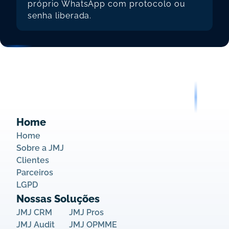
próprio WhatsApp com protocolo ou 
senha liberada.
Home
Home
Sobre a JMJ
Clientes
Parceiros
LGPD
Nossas Soluções
JMJ CRM
JMJ Pros
JMJ Audit
JMJ OPMME