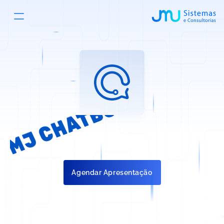
LGPD
Home
Trabalhe Conosco
Parceiros
LGPD
Trabalhe Conosco
JMJ CHATBOT
Ferramenta completa de análise de                                            
dados assistenciais e custos
Agendar Apresentação