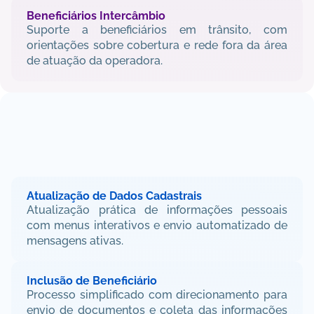
Beneficiários Intercâmbio
Suporte a beneficiários em trânsito, com 
orientações sobre cobertura e rede fora da área 
de atuação da operadora.
FUNCIONALIDADES 
PARA
GESTÃO DO 
BENEFICIÁRIO
Atualização de Dados Cadastrais
Atualização prática de informações pessoais 
com menus interativos e envio automatizado de 
mensagens ativas.
Inclusão de Beneficiário
Processo simplificado com direcionamento para 
envio de documentos e coleta das informações 