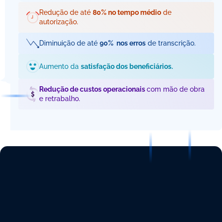
Redução de até 
80% no tempo médio
 de 
autorização.
Diminuição de até 
90%  nos erros
 de transcrição.
Aumento da 
satisfação dos beneficiários.
Redução de custos operacionais 
com mão de obra 
e retrabalho.
NHOS DA 
NTEGRAÇÃO
RANSCRIÇÃO DE PEDIDOS
M IA E OCR PARA 