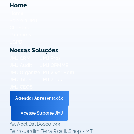
Home
Home
Sobre a JMJ
Clientes
Parceiros
LGPD
Nossas Soluções
JMJ CRM
JMJ Pros
JMJ Audit
JMJ OPMME
JMJ Organize
JMJ Viver Bem
JMJ Titan
JMJ Zeus
JMJ CEOS
Agendar Apresentação
Acesse Suporte JMJ
Av. Abel Dal Bosco 743 
Bairro Jardim Terra Rica II, Sinop - MT,