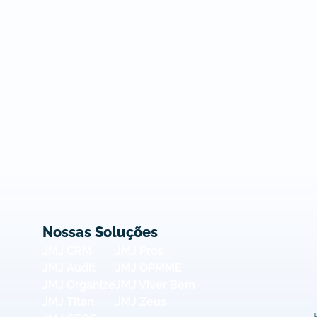
Nossas Soluções
JMJ CRM
JMJ Pros
JMJ Audit
JMJ OPMME
JMJ Organize
JMJ Viver Bem
JMJ Titan
JMJ Zeus